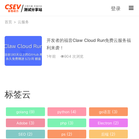
登录
首页
云服务
开发者的福音Claw Cloud Run免费云服务福
利来袭！
1年前
904 次浏览
标签云
(9)
(4)
(3)
golang
python
go语言
(3)
(3)
(2)
Adobe
php
Electron
(2)
(2)
(2)
SEO
ps
后端