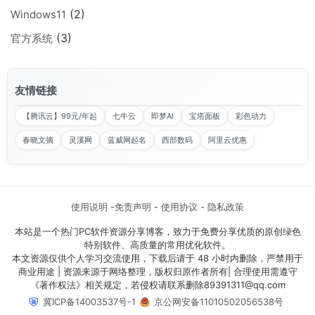
(2)
Windows11
(3)
官方系统
友情链接
【腾讯云】99元/年起
七牛云
即梦AI
宝塔面板
彩色动力
春晓文摘
灵溪网
蓝威网起名
西部数码
阿里云优惠
使用说明
-
免责声明
-
使用协议
-
隐私政策
本站是一个热门PC软件资源分享博客，致力于免费分享优质的原创绿色
特别软件、高质量的常用优化软件。
本文资源仅供个人学习交流使用，下载后请于 48 小时内删除，严禁用于
商业用途 | 资源来源于网络整理，版权归原作者所有| 合理使用需遵守
《著作权法》相关规定，若侵权请联系删除​89391311@qq.com
冀ICP备14003537号-1
京公网安备11010502056538号