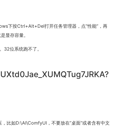
下按Ctrl+Alt+Del打开任务管理器，点”性能”，再
字就是显存容量。
位版本。32位系统跑不了。
/1oUXtd0Jae_XUMQTug7JRKA?
如D:\AI\ComfyUI，不要放在”桌面”或者含有中文