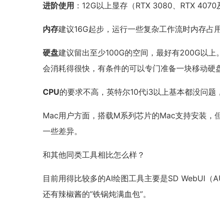
进阶使用
：12G以上显存（RTX 3080、RTX 
内存
建议16G起步，运行一些复杂工作流时内存占
硬盘
建议留出至少100G的空间，最好有200G以
会消耗得很快，有条件的可以专门准备一块移动硬
CPU
的要求不高，英特尔10代i3以上基本都没问
Mac用户方面，搭载M系列芯片的Mac支持安装，
一些差异。
和其他同类工具相比怎么样？
目前用得比较多的AI绘图工具主要是SD WebUI（AU
还有辣椒酱的”铁锅炖满血包”。