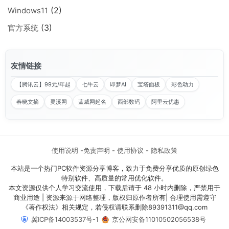
(2)
Windows11
(3)
官方系统
友情链接
【腾讯云】99元/年起
七牛云
即梦AI
宝塔面板
彩色动力
春晓文摘
灵溪网
蓝威网起名
西部数码
阿里云优惠
使用说明
-
免责声明
-
使用协议
-
隐私政策
本站是一个热门PC软件资源分享博客，致力于免费分享优质的原创绿色
特别软件、高质量的常用优化软件。
本文资源仅供个人学习交流使用，下载后请于 48 小时内删除，严禁用于
商业用途 | 资源来源于网络整理，版权归原作者所有| 合理使用需遵守
《著作权法》相关规定，若侵权请联系删除​89391311@qq.com
冀ICP备14003537号-1
京公网安备11010502056538号