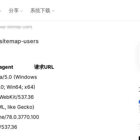
分享
系统下载
-sitemap-users
temap-users
agent
请求URL
la/5.0 (Windows
.0; Win64; x64)
WebKit/537.36
L, like Gecko)
e/78.0.3770.100
i/537.36