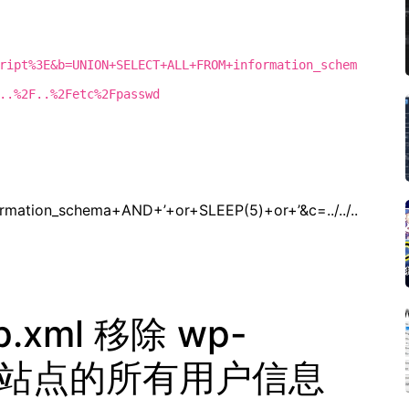
ript%3E&b=UNION+SELECT+ALL+FROM+information_schem
..%2F..%2Fetc%2Fpasswd
tion_schema+AND+’+or+SLEEP(5)+or+’&c=../../..
ap.xml 移除 wp-
s防止站点的所有用户信息