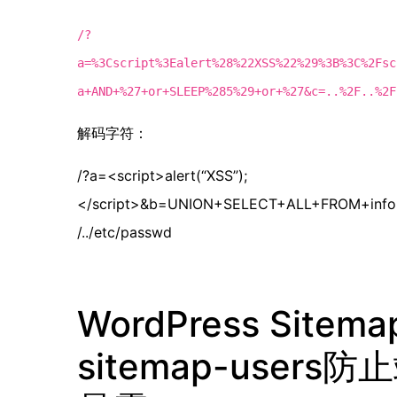
/?
a=%3Cscript%3Ealert%28%22XSS%22%29%3B%3C%2Fsc
a+AND+%27+or+SLEEP%285%29+or+%27&c=..%2F..%2F
解码字符：
/?a=<script>alert(“XSS”);
</script>&b=UNION+SELECT+ALL+FROM+informa
/../etc/passwd
WordPress Sitem
sitemap-user