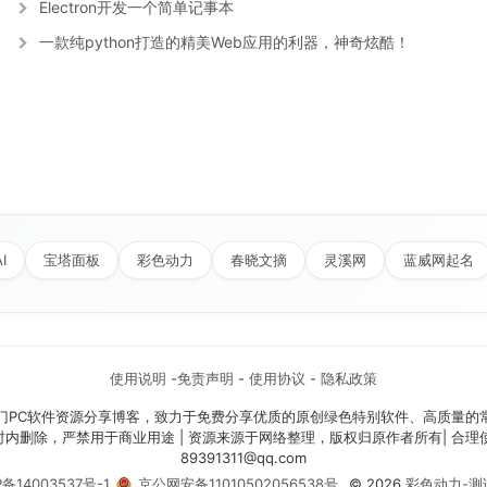
Electron开发一个简单记事本
一款纯python打造的精美Web应用的利器，神奇炫酷！
I
宝塔面板
彩色动力
春晓文摘
灵溪网
蓝威网起名
使用说明
-
免责声明
-
使用协议
-
隐私政策
门PC软件资源分享博客，致力于免费分享优质的原创绿色特别软件、高质量的
时内删除，严禁用于商业用途 | 资源来源于网络整理，版权归原作者所有| 合
89391311@qq.com
P备14003537号-1
京公网安备11010502056538号
© 2026
彩色动力-测