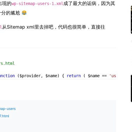
出现的
成了最大的诟病，因为其
wp-sitemap-users-1.xml
，十分的尴尬
从Sitemap xml里去掉吧，代码也很简单，直接往
l
rs.html
unction
($provider, $name)
{ 
return
 ( $name == 
'users'
 )
ap-users
.html