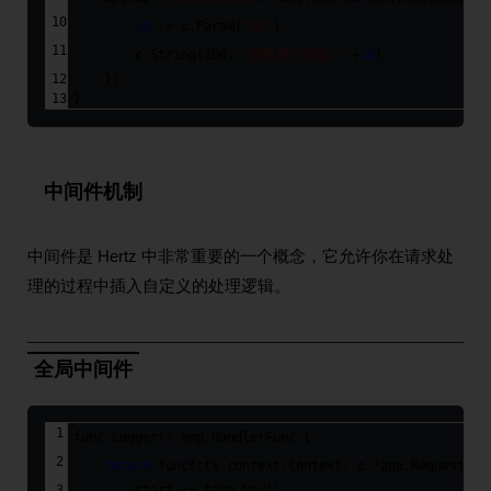
id
 := c.Param(
"id"
)
        c.String(
200
, 
"获取用户详情: "
+
id
)
    })
}
中间件机制
中间件是 Hertz 中非常重要的一个概念，它允许你在请求处
理的过程中插入自定义的处理逻辑。
全局中间件
func
Logger
()
app
.
HandlerFunc
 {
return
func
(ctx context.Context, c *app.RequestCon
        start := time.Now()