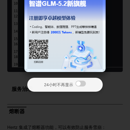
defer
 userPool.Put(user)
if
 err := c.BindJSON(user); err != 
nil
 {
        c.JSON(
400
, 
map
[
string
]
interface
{}{
"error"
: err.Error(),
        })
return
    }
    c.JSON(
200
, user)
})
24小时不再显示
服务治理
熔断器
Hertz 集成了熔断器功能，可以有效防止服务雪崩：