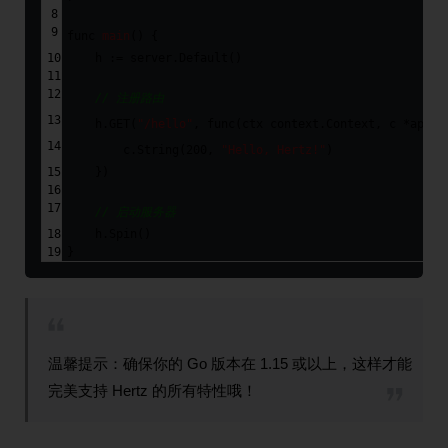
func
main
()
{
    h := server.Default()
// 注册路由
    h.GET(
"/hello"
, 
func
(ctx context.Context, c *app.R
        c.String(
200
, 
"Hello, Hertz!"
)
    })
// 启动服务器
    h.Spin()
}
温馨提示：确保你的 Go 版本在 1.15 或以上，这样才能
完美支持 Hertz 的所有特性哦！