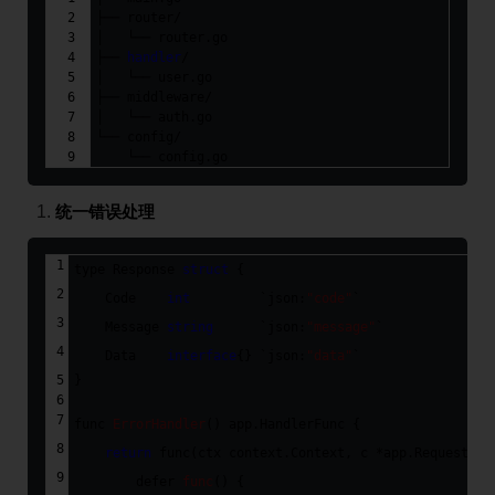
├── router/
│   └── router.go
├── 
handler
/
│   └── user.go
├── middleware/
│   └── auth.go
└── config/
    └── config.go
统一错误处理
type
 Response 
struct
 {
    Code    
int
`json:
"code"
`
    Message 
string
`json:
"message"
`
    Data    
interface
{} 
`json:
"data"
`
}
func
ErrorHandler
(
)
app
.
HandlerFunc
{
return
func
(ctx context.Context, c *app.RequestCon
defer
func
(
)
{