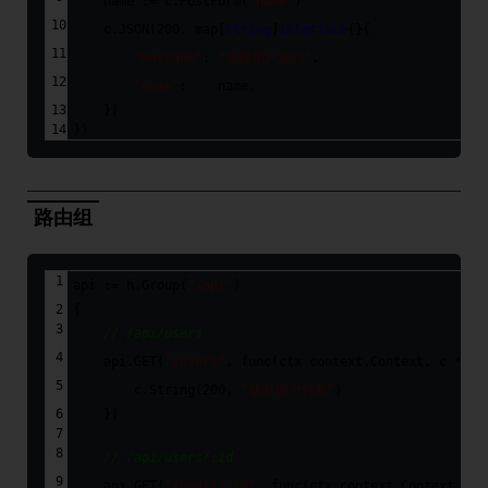
    name := c.PostForm(
"name"
)
    c.JSON(
200
, 
map
[
string
]
interface
{}{
"message"
: 
"创建用户成功"
,
"name"
:    name,
    })
})
路由组
api := h.Group(
"/api"
)
{
// /api/users
    api.GET(
"/users"
, 
func
(ctx context.Context, c *app
        c.String(
200
, 
"获取用户列表"
)
    })
// /api/users/:id
    api.GET(
"/users/:id"
, 
func
(ctx context.Context, c 