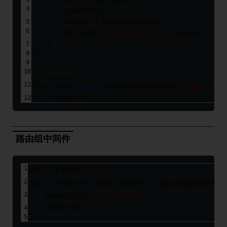
        c.Next(ctx) 
// 处理请求
        latency := time.Since(start)
        fmt.Printf(
"请求处理耗时: %v\n"
, latency)
    }
}
// 使用中间件
h := server.
Default
(server.WithHostPorts(
":8888"
))
h.
Use
(Logger())
路由组中间件
api := h.Group(
"/api"
)
api.
Use
(
func
(ctx context.Context, c *app.RequestContext
    fmt.Println(
"API 路由组中间件"
)
    c.Next(ctx)
})