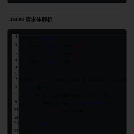
JSON 请求体解析
type
 User 
struct
 {
    Name    
string
`json:
"name"
`
    Age     
int
`json:
"age"
`
    Email   
string
`json:
"email"
`
}
h.POST(
"/user"
, 
func
(ctx context.Context, c *app.Reque
var
 user User
if
 err := c.BindJSON(&user); err != 
nil
 {
        c.JSON(
400
, 
map
[
string
]
interface
{}{
"error"
: err.Error(),
        })
return
    }