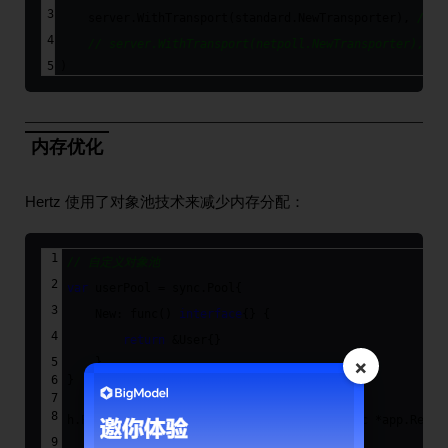
    server.WithTransport(standard.NewTransporter), 
//
// server.WithTransport(netpoll.NewTransporter), /
)
内存优化
Hertz 使用了对象池技术来减少内存分配：
// 自定义对象池
var
 userPool = sync.Pool{
    New: 
func
()
interface
{} {
return
 &User{}
×
    },
}
h.POST(
"/user"
, 
func
(ctx context.Context, c *app.Reque
    user := userPool.Get().(*User)