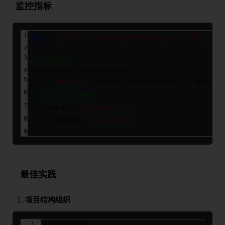
监控指标
import
"github.com/cloudwego/hertz/pkg/common/hlog"
// 配置日志
hlog.SetLevel(hlog.LevelInfo)
h.GET(
"/metrics"
, 
func
(ctx context.Context, c *app.Requ
// 记录一些指标
    hlog.Info(
"访问 metrics 接口"
)
    c.JSON(
200
, 
"metrics data"
)
})
最佳实践
项目结构组织
├── main.go