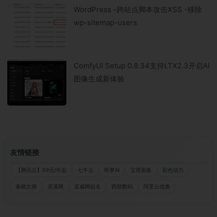
WordPress -跨站点脚本攻击XSS -移除
wp-sitemap-users
ComfyUI Setup 0.8.34支持LTX2.3开启AI
图像生成新体验
友情链接
【腾讯云】99元/年起
七牛云
即梦AI
宝塔面板
彩色动力
春晓文摘
灵溪网
蓝威网起名
西部数码
阿里云优惠