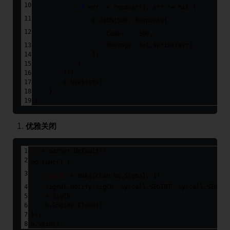
if
 err := 
recover
(); err != 
nil
 {
                c.JSON(
500
, Response{
                    Code:    
500
,
                    Message: fmt.Sprint(err),
                })
            }
        }()
        c.Next(ctx)
    }
}
优雅关闭
h
 := server.Default()
go
func
()
 {
sigCh
 := 
make
(
chan
 os.Signal, 
1
)
    signal.Notify(sigCh, syscall.SIGINT, syscall.SIGTER
    <-sigCh
    h.Engine.Close()
}()
h.Spin()