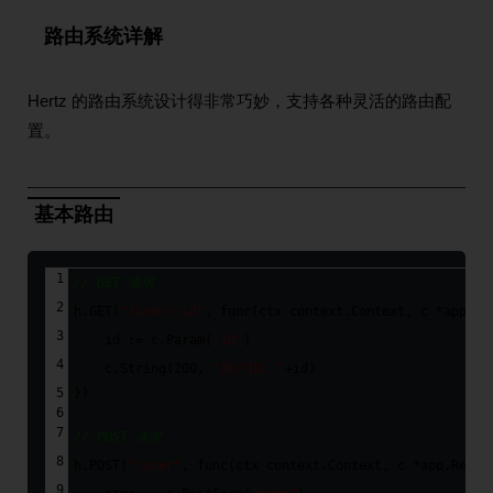
路由系统详解
Hertz 的路由系统设计得非常巧妙，支持各种灵活的路由配
置。
基本路由
// GET 请求
h.GET(
"/user/:id"
, 
func
(ctx context.Context, c *app.Re
    id := c.Param(
"id"
)
    c.String(
200
, 
"用户ID: "
+id)
})
// POST 请求
h.POST(
"/user"
, 
func
(ctx context.Context, c *app.Reque