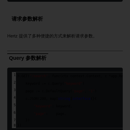
请求参数解析
Hertz 提供了多种便捷的方式来解析请求参数。
Query 参数解析
h.GET(
"/search"
, 
func
(ctx context.Context, c *app.Reque
    keyword := c.Query(
"keyword"
)
    page := c.DefaultQuery(
"page"
, 
"1"
)
    c.JSON(
200
, 
map
[
string
]
interface
{}{
"keyword"
: keyword,
"page"
:    page,
    })
})